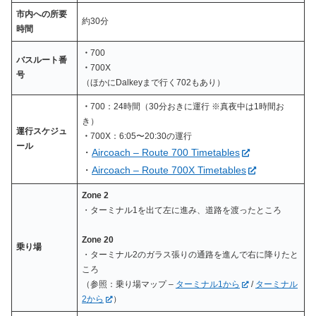
市内への所要
約30分
時間
・
700
バスルート番
・
700X
号
（ほかにDalkeyまで行く702もあり）
・
700：24時間（30分おきに運行 ※真夜中は1時間お
き）
運行スケジュ
・
700X：6:05〜20:30の運行
ール
・
Aircoach – Route 700 Timetables
・
Aircoach – Route 700X Timetables
Zone 2
・ターミナル1を出て左に進み、道路を渡ったところ
Zone 20
乗り場
・ターミナル2のガラス張りの通路を進んで右に降りたと
ころ
（参照：乗り場マップ –
ターミナル1から
/
ターミナル
2から
）