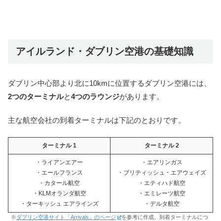
アイルランド・ダブリン空港の基礎知識
ダブリン中心部より北に10kmに位置するダブリン空港には、
2つのターミナル
と
4つのラウンジ
があります。
主な航空会社の到着ターミナルは下記のとおりです。
ターミナル 1
ターミナル 2
・ライアンエアー
・エアリンガス
・エールフランス
・ブリティッシュ・エアウェイズ
・カタール航空
・エティハド航空
・KLMオランダ航空
・エミレーツ航空
・ターキッシュ エアラインズ
・デルタ航空
※
ダブリン空港サイト「Arrivals」のページ
を参考に作成。到着ターミナルにつ