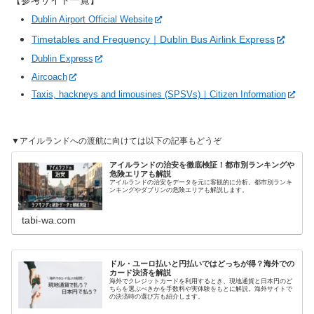
【参考サイト一覧】
Dublin Airport Official Website
Timetables and Frequency｜Dublin Bus Airlink Express
Dublin Express
Aircoach
Taxis, hackneys and limousines (SPSVs)｜Citizen Information
▼アイルランドへの渡航に向けては以下の記事もどうぞ
アイルランドの治安を徹底検証！都市別ランキングや
危険エリアも解説
アイルランドの治安をデータを元に客観的に分析。都市別ランキ
ンキングやダブリンの危険エリアも解説します。
tabi-wa.com
ドル・ユーロ払いと円払いではどっちが得？海外での
カード決済を解説
海外でクレジットカードを利用するとき、現地通貨と日本円のど
ちらを選ぶべきかを手数料や実体験をもとに解説。海外サイトで
の決済時の選び方も紹介します。