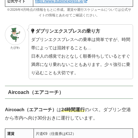
公式サイト
https://www.dublinexpress.ie/
※2026年4月時点の情報をもとに作成。運賃や運行スケジュールについては公式サ
イトの情報とあわせてご確認ください。
ダブリンエクスプレスの乗り方
ダブリンエクスプレスへの乗車は簡単ですが、時間
帯によっては混雑することも…
たびわ
日本人の感覚でおとなしく順番待ちしているとすぐ
満席になり乗れないこともあります。少々強引に乗
り込むことも大切です。
Aircoach（エアコーチ）
Aircoach（エアコーチ）
は
24時間運行
のバス。ダブリン空港
から市内へ向け30分おきに運行しています。
運賃
片道€9（往復券は€12）