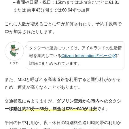
– 夜間や日曜・祝日：15kmまでは1km進むごとに€1.81
または 乗車43分間までは€0.64ずつ加算
これに人数が増えるごとに€1が加算されたり、予約手数料で
€3が加算されたりします。
タクシーの運賃については、アイルランドの生活情
報を集約している
Citizen Informationのページ
に
詳細にまとめられています。
たびわ
また、M50と呼ばれる高速道路を利用すると通行料がかかる
ため、運賃が高くなることがあります。
交通状況にもよりますが、
ダブリン空港から市内へのタクシ
ー移動は
約20分〜35分、料金は€25〜€40が目安
です。
平日の日中利用か、夜・休日の特別料金適用時間帯の利用か