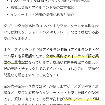
2つのターミナルは隣り合っているので移動が簡単
標識は英語とアイルランド語の二重表記
インターネット利用の準備があると安心
ダブリン空港は比較的コンパクトな空港。ターミナル間は歩
いて移動でき、シャトルバスやモノレールなどで移動する必
要はありません。
また、アイルランドでは
アイルランド語（アイルランド・ゲ
ール語）も公用語
のため、
空港の案内はアイルランド語と英
語の二重表記
になっています。標識や案内を確認する際は下
段の英語をチェックしてみてください。（ちなみに、英語が
問題なく通じますのでご安心を！）
空港内や空港バス内ではWiFiが使えますが、アプリや電子決
済など、空港到着後からインターネットを使えたほうが便利
です。渡航に向けては、必要があれば
eSIM
（バーチャルSIM