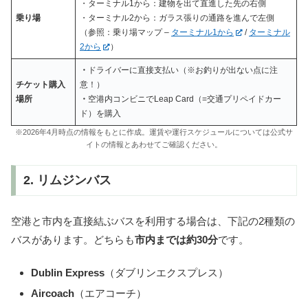
・ターミナル1から：建物を出て直進した先の右側
乗り場
・ターミナル2から：ガラス張りの通路を進んで左側
（参照：乗り場マップ –
ターミナル1から
/
ターミナル
2から
）
・
ドライバーに直接支払い（※お釣りが出ない点に注
チケット購入
意！）
場所
・
空港内コンビニでLeap Card（=交通プリペイドカー
ド）を購入
※2026年4月時点の情報をもとに作成。運賃や運行スケジュールについては公式サ
イトの情報とあわせてご確認ください。
2. リムジンバス
空港と市内を直接結ぶバスを利用する場合は、下記の2種類の
バスがあります。どちらも
市内までは約30分
です。
Dublin Express
（ダブリンエクスプレス）
Aircoach
（エアコーチ）