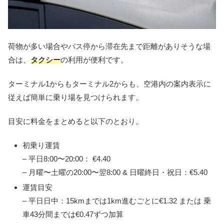
荷物が多い場合やバス停から滞在先まで距離がありそうな場
合は、
タクシー
の利用が便利です。
ターミナル1からもターミナル2からも、空港内の案内表示に
従えば簡単に乗り場を見つけられます。
目安に料金をまとめると以下のとおり。
初乗り運賃
– 平日8:00〜20:00： €4.40
– 月曜〜土曜の20:00〜翌8:00 & 日曜終日・祝日：€5.40
運賃目安
– 平日日中：15kmまでは1km進むごとに€1.32 または 乗
車43分間までは€0.47ずつ加算