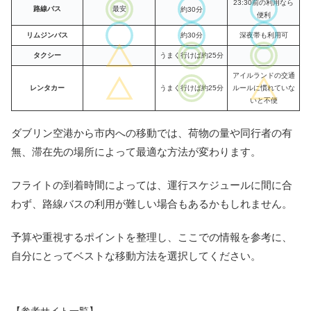
23:30前の利用なら
路線バス
最安
約30分
便利
リムジンバス
約30分
深夜帯も利用可
タクシー
うまく行けば約25分
アイルランドの交通
レンタカー
うまく行けば約25分
ルールに慣れていな
いと不便
ダブリン空港から市内への移動では、荷物の量や同行者の有
無、滞在先の場所によって最適な方法が変わります。
フライトの到着時間によっては、運行スケジュールに間に合
わず、路線バスの利用が難しい場合もあるかもしれません。
予算や重視するポイントを整理し、ここでの情報を参考に、
自分にとってベストな移動方法を選択してください。