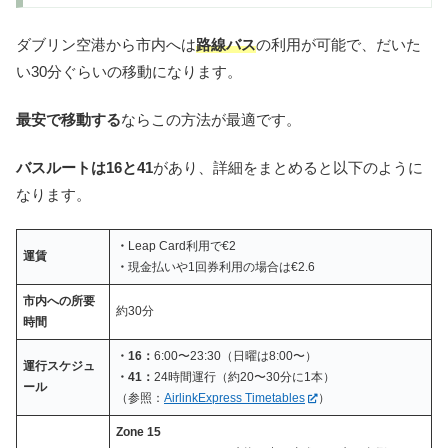
ダブリン空港から市内へは
路線バス
の利用が可能で、だいた
い30分ぐらいの移動になります。
最安で移動する
ならこの方法が最適です。
バスルートは16と41
があり、詳細をまとめると以下のように
なります。
・
Leap Card利用で€2
運賃
・
現金払いや1回券利用の場合は€2.6
市内への所要
約30分
時間
・16：
6:00〜23:30（日曜は8:00〜）
運行スケジュ
・41：
24時間運行（約20〜30分に1本）
ール
（参照：
AirlinkExpress Timetables
）
Zone 15