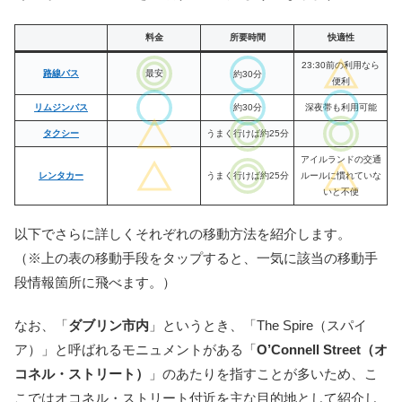
料金
所要時間
快適性
23:30前の利用なら
路線バス
最安
約30分
便利
リムジンバス
約30分
深夜帯も利用
可能
タクシー
うまく行けば約25分
アイルランドの交通
レンタカー
うまく行けば約25分
ルールに慣れていな
いと不便
以下でさらに詳しくそれぞれの移動方法を紹介します。
（※上の表の移動手段をタップすると、一気に該当の移動手
段情報箇所に飛べます。）
なお、「
ダブリン市内
」というとき、「The Spire（スパイ
ア）」と呼ばれるモニュメントがある「
O’Connell Street（オ
コネル・ストリート）
」のあたりを指すことが多いため、こ
こではオコネル・ストリート付近を主な目的地として紹介し