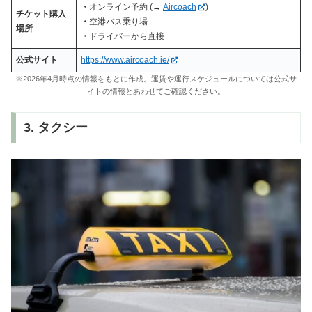
・
オンライン予約 (→
Aircoach
)
チケット購入
・
空港バス乗り場
場所
・
ドライバーから直接
公式サイト
https://www.aircoach.ie/
※2026年4月時点の情報をもとに作成。運賃や運行スケジュールについては公式サ
イトの情報とあわせてご確認ください。
3. タクシー