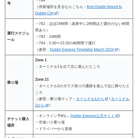
・
784
号
（停留場所を見るならこちら：
from Dublin Airport to
Dublin City
）
・
782：ほぼ24時間（真夜中に2時間ほど運行のない時間
帯あり）
運行スケジュ
・
783：24時間
ール
・
784：5:30〜23:26の時間帯で運行
（参照：
Dublin Express Timetable March 2024
）
Zone 1
・ターミナル1を出て左に進んだところ
Zone 21
乗り場
・ターミナル2のガラス張りの通路を進んで左に降りたと
ころ
（参照：乗り場マップ –
ターミナル1から
/
ターミナル
2から
）
・
オンライン予約(→
Dublin Express公式サイト
)
チケット購入
・
空港バス乗り場
場所
・
ドライバーから直接