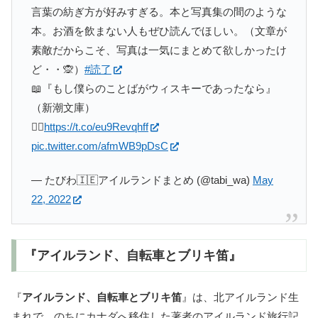
言葉の紡ぎ方が好みすぎる。本と写真集の間のような
本。お酒を飲まない人もぜひ読んでほしい。（文章が
素敵だからこそ、写真は一気にまとめて欲しかったけ
ど・・🙊）
#読了
📖『もし僕らのことばがウィスキーであったなら』
（新潮文庫）
👉🏻
https://t.co/eu9Revqhff
pic.twitter.com/afmWB9pDsC
— たびわ🇮🇪アイルランドまとめ (@tabi_wa)
May
22, 2022
『アイルランド、自転車とブリキ笛』
『
アイルランド、自転車とブリキ笛
』は、北アイルランド生
まれで、のちにカナダへ移住した著者のアイルランド旅行記