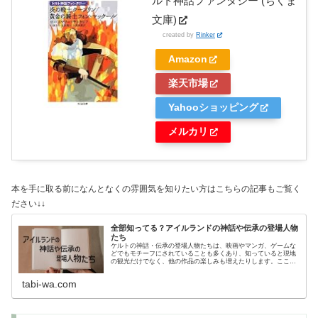
ルト神話ファンタジー (ちくま
文庫)
created by
Rinker
Amazon
楽天市場
Yahooショッピング
メルカリ
本を手に取る前になんとなくの雰囲気を知りたい方はこちらの記事もご覧く
ださい↓↓
全部知ってる？アイルランドの神話や伝承の登場人物
たち
ケルトの神話・伝承の登場人物たちは、映画やマンガ、ゲームな
どでもモチーフにされていることも多くあり、知っていると現地
の観光だけでなく、他の作品の楽しみも増えたりします。ここで
は、押さえておきたいアイルランドの神話・伝承の人物や妖精た
ちを紹介します。
tabi-wa.com