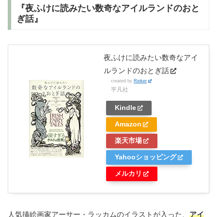
『夜ふけに読みたい数奇なアイルランドのおと
ぎ話』
夜ふけに読みたい数奇なアイ
ルランドのおとぎ話
created by
Rinker
平凡社
Kindle
Amazon
楽天市場
Yahooショッピング
メルカリ
人気挿絵画家アーサー・ラッカムのイラストが入った、
アイ