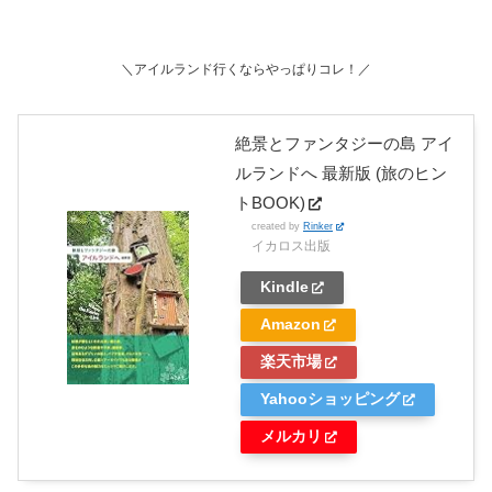
＼アイルランド行くならやっぱりコレ！／
絶景とファンタジーの島 アイ
ルランドへ 最新版 (旅のヒン
トBOOK)
created by
Rinker
イカロス出版
Kindle
Amazon
楽天市場
Yahooショッピング
メルカリ