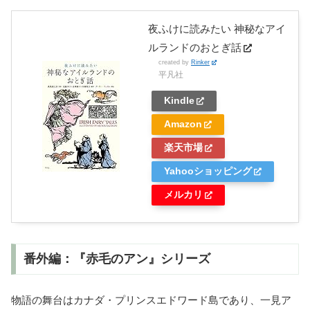
夜ふけに読みたい 神秘なアイ
ルランドのおとぎ話
created by
Rinker
平凡社
Kindle
Amazon
楽天市場
Yahooショッピング
メルカリ
番外編：『赤毛のアン』シリーズ
物語の舞台はカナダ・プリンスエドワード島であり、一見ア