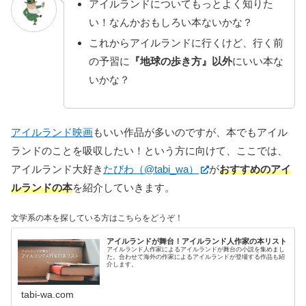
アイルランドについてもっとよく知りた
い！なんかおもしろい本ないかな？
これからアイルランドに行くけど、行く前
の予習に
『地球の歩き方』以外
にいい本な
いかな？
アイルランド映画
もいい作品が多いのですが、本でもアイル
ランドのことを吸収したい！という方に向けて、ここでは、
アイルランド大好き
たびわ（@tabi_wa）
が
おすすめのアイ
ルランドの本
を紹介していきます。
文学系の本を探している方はこちらをどうぞ！
アイルランドが舞台！アイルランド人作家の本リスト
アイルランド人作家によるアイルランドが舞台の小説を集めまし
た。合わせて海外の作家によるアイルランドが登場する作品も紹
介します。
tabi-wa.com