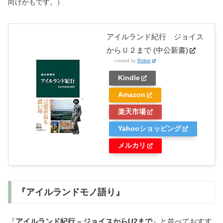
向けかもです。）
アイルランド紀行 ジョイス
からＵ２まで (中公新書)
created by
Rinker
Kindle
Amazon
楽天市場
Yahooショッピング
メルカリ
『アイルランドモノ語り』
『
アイルランド紀行 – ジョイスからU2まで
』と並べておすす