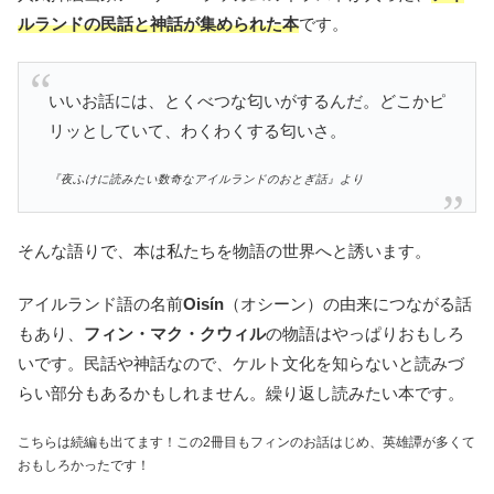
ルランドの民話と神話が集められた本
です。
いいお話には、とくべつな匂いがするんだ。どこかピ
リッとしていて、わくわくする匂いさ。
『夜ふけに読みたい数奇なアイルランドのおとぎ話』より
そんな語りで、本は私たちを物語の世界へと誘います。
アイルランド語の名前
Oisín
（オシーン）の由来につながる話
もあり、
フィン・マク・クウィル
の物語はやっぱりおもしろ
いです。民話や神話なので、ケルト文化を知らないと読みづ
らい部分もあるかもしれません。繰り返し読みたい本です。
こちらは続編も出てます！この2冊目もフィンのお話はじめ、英雄譚が多くて
おもしろかったです！