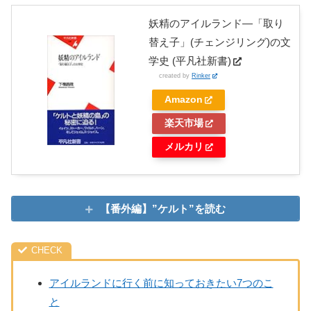
妖精のアイルランド―「取り
替え子」(チェンジリング)の文
学史 (平凡社新書)
created by
Rinker
Amazon
楽天市場
メルカリ
【番外編】”ケルト”を読む
アイルランドに行く前に知っておきたい7つのこ
と