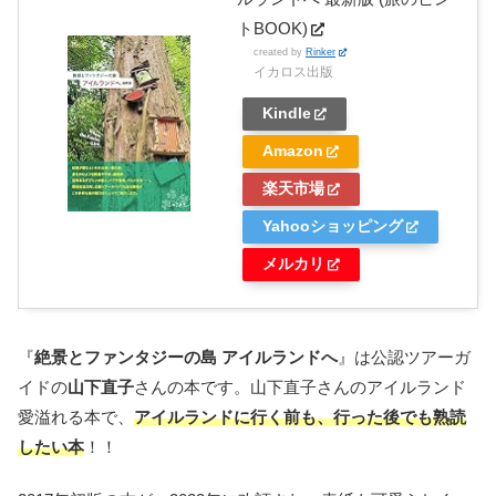
トBOOK)
created by
Rinker
イカロス出版
Kindle
Amazon
楽天市場
Yahooショッピング
メルカリ
『
絶景とファンタジーの島 アイルランドへ
』は公認ツアーガ
イドの
山下直子
さんの本です。山下直子さんのアイルランド
愛溢れる本で、
アイルランドに行く前も、行った後でも熟読
したい本
！！