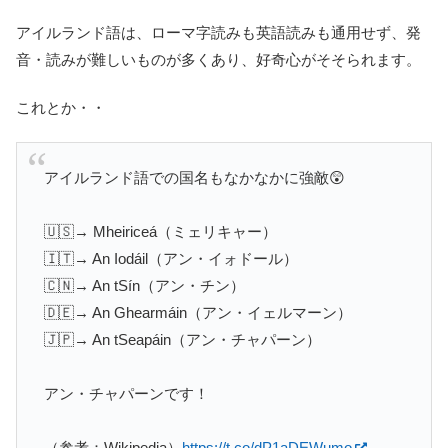
アイルランド語は、ローマ字読みも英語読みも通用せず、発
音・読みが難しいものが多くあり、好奇心がそそられます。
これとか・・
アイルランド語での国名もなかなかに強敵😲
🇺🇸→ Mheiriceá（ミェリキャー）
🇮🇹→ An Iodáil（アン・イォドール）
🇨🇳→ An tSín（アン・チン）
🇩🇪→ An Ghearmáin（アン・イェルマーン）
🇯🇵→ An tSeapáin（アン・チャパーン）
アン・チャパーンです！
（参考：Wikipedia）
https://t.co/dP1aDEWumo